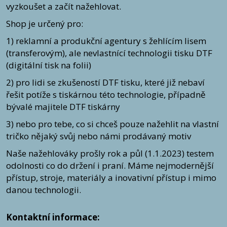
400 02 Velké Březno
vyzkoušet a začít nažehlovat.
Jak postupovat
Napište nám na e-mail: info@easypoint.cz
Shop je určený pro:
Nebo nám můžete zavolat na tel. č. 724 738 198 v pracovní době 7:00 -
15:30.
1) reklamní a produkční agentury s žehlícím lisem
Při kontaktu se domluvíme na následujícím postupu
(transferovým), ale nevlastnící technologii tisku DTF
ODEŠLETE PRODUKT ZPĚT NA DODACÍ ADRESU.
Do balíku vložte fakturu nebo její kopii a napište text, který se jasně týká
(digitální tisk na folii)
důvodu výměny, vrácení nebo reklamace (případně je také možné si
stáhnout níže
Formulář pro uplatnění reklamace nebo Formulář pro
2) pro lidi se zkušeností DTF tisku, které již nebaví
odstoupení od smlouvy).
řešit potíže s tiskárnou této technologie, případně
U vrácení nebo výměny zboží kupující zašle nebo předá prodávajícímu
bývalé majitele DTF tiskárny
zpět bez zbytečného odkladu, nejpozději do čtrnácti (14) dnů od
odstoupení od smlouvy.
3) nebo pro tebe, co si chceš pouze nažehlit na vlastní
U reklamace je ze zákona lhůtu 30 dní ode dne vyzvednutí zásilky, ale
vše se snažíme vyřešit co nejrychleji.
tričko nějaký svůj nebo námi prodávaný motiv
Ke stažení:
Formulář pro odstoupení od smlouvy
Naše nažehlováky prošly rok a půl (1.1.2023) testem
Formulář pro uplatnění reklamace
odolnosti co do držení i praní. Máme nejmodernější
Poučení o právu na odstoupení od smlouvy
přístup, stroje, materiály a inovativní přístup i mimo
danou technologii.
Kontaktní informace: