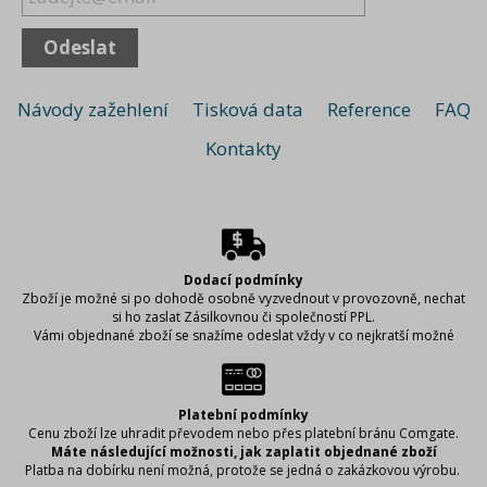
Návody zažehlení
Tisková data
Reference
FAQ
Kontakty
Dodací podmínky
Zboží je možné si po dohodě osobně vyzvednout v provozovně, nechat
si ho zaslat Zásilkovnou či společností PPL.
Vámi objednané zboží se snažíme odeslat vždy v co nejkratší možné
době, aby bylo zboží u Vás včas. Abychom to mohli zajistit, je důležité,
abyste při vyplňování dodacích údajů řádně vyplnili požadované
informace. (Může se stát, že napíšete špatně adresu či uděláte chybu ve
svém příjmení a zboží nelze doručit.) Proto si, prosím, vyplněné údaje
Platební podmínky
vždy zkontrolujte, aby se předešlo případnému zbytečnému zdržení či
Cenu zboží lze uhradit převodem nebo přes platební bránu Comgate.
vrácení Vaší zásilky.
Máte následující možnosti, jak zaplatit objednané zboží
Jak je uvedeno v záložkách platební podmínky a dodací lhůty, způsob
Platba na dobírku není možná, protože se jedná o zakázkovou výrobu.
doručení i jeho cenu volíte sami. Můžete si zboží objednat Zásilkovnu či