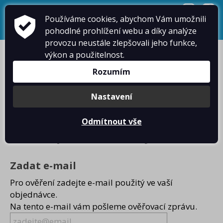
přihlásit se
+420 724 738 198
info@dumtricek.cz
Používáme cookies, abychom Vám umožnili
pohodlné prohlížení webu a díky analýze
košík je prázdný
provozu neustále zlepšovali jeho funkce,
výkon a použitelnost.
Rozumím
Nastavení
Párty motivy
Alkohol motivy
Odmítnout vše
Odstoupit od smlouvy
Trička
trička
mikiny
Mikiny
Zadat e-mail
Pro ověření zadejte e-mail použitý ve vaší
objednávce.
Na tento e-mail vám pošleme ověřovací zprávu.